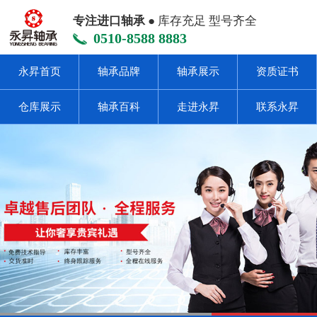
专注进口轴承
● 库存充足 型号齐全
0510-8588 8883
永昇首页
轴承品牌
轴承展示
资质证书
仓库展示
轴承百科
走进永昇
联系永昇